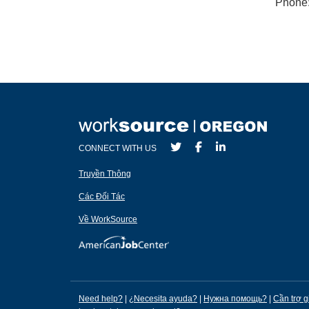
Phone:
CONNECT WITH US
Truyền Thông
Các Đối Tác
Về WorkSource
Need help?
|
¿Necesita ayuda?
|
Нужна помощь?
|
Cần trợ g