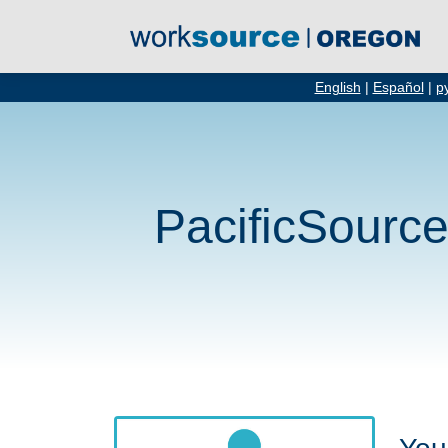
English
|
Español
|
р
PacificSourc