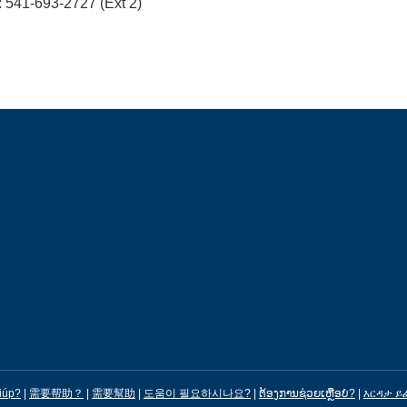
 541-693-2727 (Ext 2)
iúp?
|
需要帮助？
|
需要幫助
|
도움이 필요하시나요?
|
ຕ້ອງການຊ່ວຍເຫຼືອບໍ?
|
እርዳታ ይ