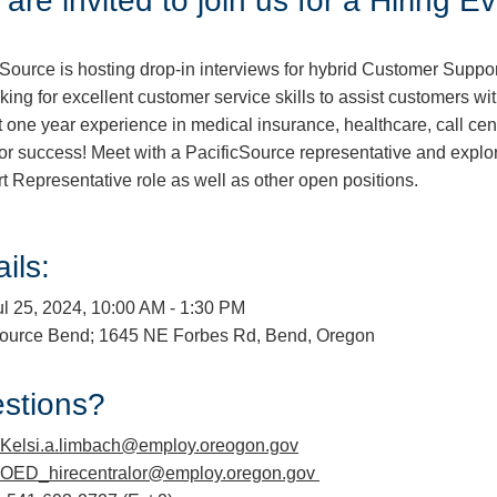
are invited to join us for a Hiring Ev
cSource is hosting drop-in interviews for hybrid Customer Suppor
king for excellent customer service skills to assist customers w
st one year experience in medical insurance, healthcare, call ce
for success! Meet with a PacificSource representative and explor
t Representative role as well as other open positions.
ils:
ul 25, 2024, 10:00 AM - 1:30 PM
urce Bend; 1645 NE Forbes Rd, Bend, Oregon
stions?
Kelsi.a.limbach@employ.oreogon.gov
OED_hirecentralor@employ.oregon.gov