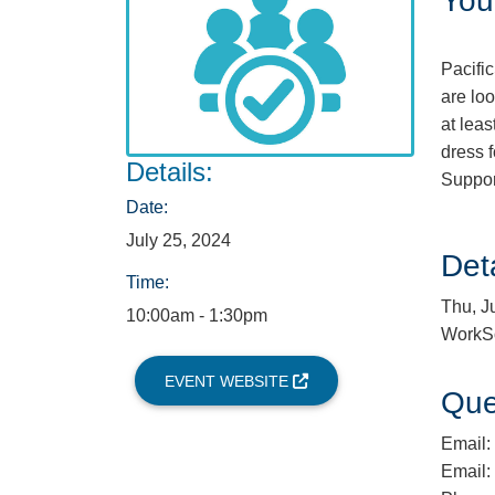
You 
Pacifi
are loo
at lea
dress 
Details:
Suppor
Date:
July 25, 2024
Deta
Time:
Thu, J
10:00am - 1:30pm
WorkSo
EVENT WEBSITE
Que
Email:
Email: