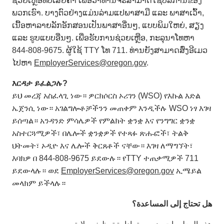
ຊ່ວຍເຫຼືອທີ່ບໍ່ເສຍຄ່າ ເພື່ອວ່າທ່ານຈະສາມາດໃຊ້ບໍລິການຂອງ
ພວກເຮົາ. ບາງຕົວຢ່າງແມ່ນລ່າມແປພາສາມື ແລະ ພາສາເວົ້າ,
ເນື້ອຫາລາຍລັກອັກສອນເປັນພາສາອື່ນໆ, ແບບພິມໃຫຍ່, ສຽງ
ແລະ ຮູບແບບອື່ນໆ. ເພື່ອຮັບການຊ່ວຍເຫຼືອ, ກະລຸນາໂທຫາ
844-808-9675. ຜູ້ໃຊ້ TTY ໂທ 711. ທ່ານຍັງສາມາດສົ່ງອີເມວ
ໄປຫາ
EmployerServices@oregon.gov
.
እርዳታ
ይፈልጋሉ
?
ይህ መረጃ አስፈላጊ ነው። ዎርክሶርስ ኦሪገን (WSO) የእኩል እድል
ኤጀንሲ ነው። አገልግሎቶቻችንን መጠቀም እንዲችሉ WSO ነፃ እገዛ
ይሰጣል። አንዳንድ ምሳሌዎች የምልክት ቋንቋ እና የንግግር ቋንቋ
አስተርጓሚዎች፣ በሌሎች ቋንቋዎች የተጻፉ ጽሑፎች፣ ትልቅ
ህትመት፣ ኦዲዮ እና ሌሎች ቅርጸቶች ናቸው። እገዛ ለማግኘት፣
እባክዎ በ 844-808-9675 ይደውሉ። የTTY ተጠቃሚዎች 711
ይደውላሉ። ወደ
EmployerServices@oregon.gov
ኢሜይል
መላክም ይችላሉ።
هل تحتاج إلى المساعدة؟