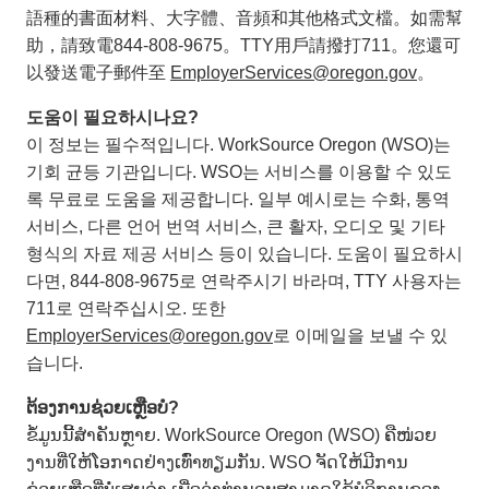
語種的書面材料、大字體、音頻和其他格式文檔。如需幫
助，請致電844-808-9675。TTY用戶請撥打711。您還可
以發送電子郵件至
EmployerServices@oregon.gov
。
도움이 필요하시나요?
이 정보는 필수적입니다. WorkSource Oregon (WSO)는
기회 균등 기관입니다. WSO는 서비스를 이용할 수 있도
록 무료로 도움을 제공합니다. 일부 예시로는 수화, 통역
서비스, 다른 언어 번역 서비스, 큰 활자, 오디오 및 기타
형식의 자료 제공 서비스 등이 있습니다. 도움이 필요하시
다면, 844-808-9675로 연락주시기 바라며, TTY 사용자는
711로 연락주십시오. 또한
EmployerServices@oregon.gov
로 이메일을 보낼 수 있
습니다.
ຕ້ອງການຊ່ວຍເຫຼືອບໍ?
ຂໍ້ມູນນີ້ສຳຄັນຫຼາຍ. WorkSource Oregon (WSO) ຄືໜ່ວຍ
ງານທີ່ໃຫ້ໂອກາດຢ່າງເທົ່າທຽມກັນ. WSO ຈັດໃຫ້ມີການ