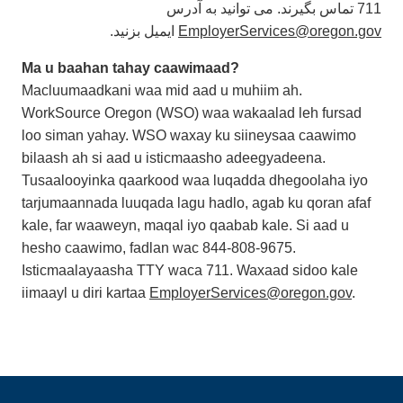
711 تماس بگیرند. می توانید به آدرس
ایمیل بزنید.
EmployerServices@oregon.gov
Ma u baahan tahay caawimaad?
Macluumaadkani waa mid aad u muhiim ah.
WorkSource Oregon (WSO) waa wakaalad leh fursad
loo siman yahay. WSO waxay ku siineysaa caawimo
bilaash ah si aad u isticmaasho adeegyadeena.
Tusaalooyinka qaarkood waa luqadda dhegoolaha iyo
tarjumaannada luuqada lagu hadlo, agab ku qoran afaf
kale, far waaweyn, maqal iyo qaabab kale. Si aad u
hesho caawimo, fadlan wac 844-808-9675.
Isticmaalayaasha TTY waca 711. Waxaad sidoo kale
iimaayl u diri kartaa
EmployerServices@oregon.gov
.