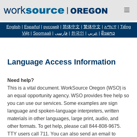
English
|
Español
|
русский
|
简体中文
|
繁体中文
|
አማርኛ
|
Tiếng
Việt
|
Soomaali
|
فارسی
|
한국인
|
عربي
|
ຄົນລາວ
Language Access Information
Need help?
This is a vital document. WorkSource Oregon (WSO) is
an equal opportunity agency. WSO provides free help so
you can use our services. Some examples are sign
language and spoken-language interpreters, written
materials in other languages, large print, audio, and
other formats. To get help, please call 844-808-9675.
TTY users call 711. You can also send an email to