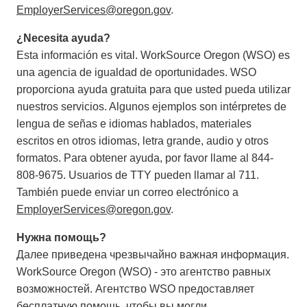
EmployerServices@oregon.gov
.
¿Necesita ayuda?
Esta información es vital. WorkSource Oregon (WSO) es
una agencia de igualdad de oportunidades. WSO
proporciona ayuda gratuita para que usted pueda utilizar
nuestros servicios. Algunos ejemplos son intérpretes de
lengua de señas e idiomas hablados, materiales
escritos en otros idiomas, letra grande, audio y otros
formatos. Para obtener ayuda, por favor llame al 844-
808-9675. Usuarios de TTY pueden llamar al 711.
También puede enviar un correo electrónico a
EmployerServices@oregon.gov
.
Нужна помощь?
Далее приведена чрезвычайно важная информация.
WorkSource Oregon (WSO) - это агентство равных
возможностей. Агентство WSO предоставляет
бесплатную помощь, чтобы вы могли