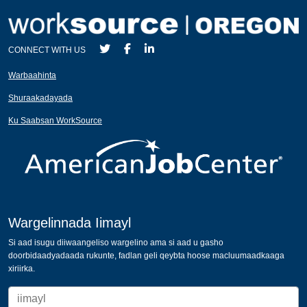
CONNECT WITH US
Warbaahinta
Shuraakadayada
Ku Saabsan WorkSource
Wargelinnada Iimayl
Si aad isugu diiwaangeliso wargelino ama si aad u gasho
doorbidaadyadaada rukunte, fadlan geli qeybta hoose macluumaadkaaga
xiriirka.