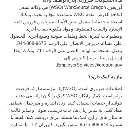
هذه المعلومات ضرورية. إدارة توظيف ولاية
أوريغون WorkSource Oregon ‏(WSO) هي وكالة تسعى
لتكافؤ الفرص. تقدم WSO‎ مساعدة مجانية بحيث يمكنك
استخدام خدماتنا. تشمل بعض الأمثلة مترجمين فوريين للغة
الإشارة واللغات المنطوقة ومواد مكتوبة بلغات أخرى
ومطبوعات كبيرة الخط وملفات صوتية وصيغ أخرى. للحصول
على مساعدة، يرجى الاتصال على الرقم ‏ 844-808-9675.
يتصل مستخدمو الهاتف النصي على الرقم 711. يمكنك أيضًا
إرسال رسالة بريد إلكتروني إلى
.
EmployerServices@oregon.gov
نیاز
به
کمک
دارید؟
اطلاعات ضروری است. (WSO) یک مؤسسه ارائه فرصت
برابر است. کمک رایگان WSO کمک رایگان ارائه می دهد تا
بتوانید از خدمات استفاده کنید. زبان اشاره و مترجمان شفاهی،
مفاد کتبی به سایر زبان ها، چاپ درشت، صوتی و سایر قالب
ها مثال های از این کمک ها هستند. برای دریافت کمک لطفاً با
شماره 844-808-9675 تماس بگیرید. کاربران TTY با شماره