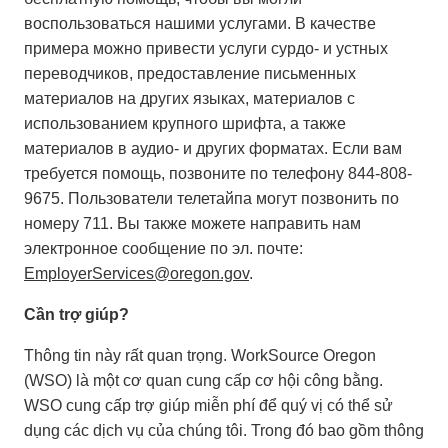
воспользоваться нашими услугами. В качестве
примера можно привести услуги сурдо- и устных
переводчиков, предоставление письменных
материалов на других языках, материалов с
использованием крупного шрифта, а также
материалов в аудио- и других форматах. Если вам
требуется помощь, позвоните по телефону 844-808-
9675. Пользователи телетайпа могут позвонить по
номеру 711. Вы также можете направить нам
электронное сообщение по эл. почте:
EmployerServices@oregon.gov
.
Cần trợ giúp?
Thông tin này rất quan trọng. WorkSource Oregon
(WSO) là một cơ quan cung cấp cơ hội công bằng.
WSO cung cấp trợ giúp miễn phí để quý vị có thể sử
dụng các dịch vụ của chúng tôi. Trong đó bao gồm thông