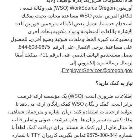
هذه المعلومات ضرورية. إدارة توظيف ولاية
أوريغون WorkSource Oregon ‏(WSO) هي وكالة تسعى
لتكافؤ الفرص. تقدم WSO‎ مساعدة مجانية بحيث يمكنك
استخدام خدماتنا. تشمل بعض الأمثلة مترجمين فوريين للغة
الإشارة واللغات المنطوقة ومواد مكتوبة بلغات أخرى
ومطبوعات كبيرة الخط وملفات صوتية وصيغ أخرى. للحصول
على مساعدة، يرجى الاتصال على الرقم ‏ 844-808-9675.
يتصل مستخدمو الهاتف النصي على الرقم 711. يمكنك أيضًا
إرسال رسالة بريد إلكتروني إلى
.
EmployerServices@oregon.gov
نیاز
به
کمک
دارید؟
اطلاعات ضروری است. (WSO) یک مؤسسه ارائه فرصت
برابر است. کمک رایگان WSO کمک رایگان ارائه می دهد تا
بتوانید از خدمات استفاده کنید. زبان اشاره و مترجمان شفاهی،
مفاد کتبی به سایر زبان ها، چاپ درشت، صوتی و سایر قالب
ها مثال های از این کمک ها هستند. برای دریافت کمک لطفاً با
شماره 844-808-9675 تماس بگیرید. کاربران TTY با شماره