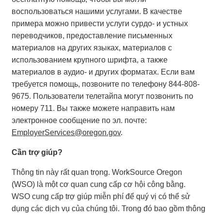
воспользоваться нашими услугами. В качестве
примера можно привести услуги сурдо- и устных
переводчиков, предоставление письменных
материалов на других языках, материалов с
использованием крупного шрифта, а также
материалов в аудио- и других форматах. Если вам
требуется помощь, позвоните по телефону 844-808-
9675. Пользователи телетайпа могут позвонить по
номеру 711. Вы также можете направить нам
электронное сообщение по эл. почте:
EmployerServices@oregon.gov
.
Cần trợ giúp?
Thông tin này rất quan trọng. WorkSource Oregon
(WSO) là một cơ quan cung cấp cơ hội công bằng.
WSO cung cấp trợ giúp miễn phí để quý vị có thể sử
dụng các dịch vụ của chúng tôi. Trong đó bao gồm thông