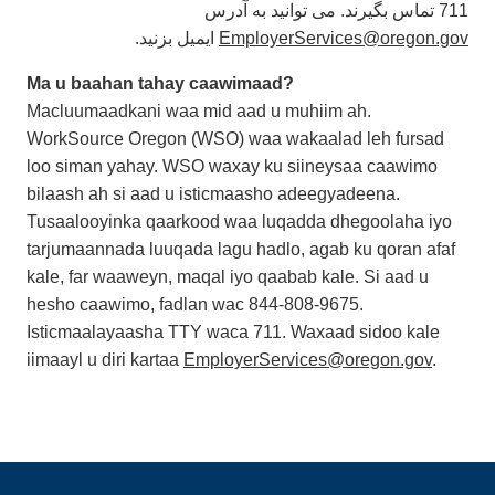
711 تماس بگیرند. می توانید به آدرس
ایمیل بزنید.
EmployerServices@oregon.gov
Ma u baahan tahay caawimaad?
Macluumaadkani waa mid aad u muhiim ah.
WorkSource Oregon (WSO) waa wakaalad leh fursad
loo siman yahay. WSO waxay ku siineysaa caawimo
bilaash ah si aad u isticmaasho adeegyadeena.
Tusaalooyinka qaarkood waa luqadda dhegoolaha iyo
tarjumaannada luuqada lagu hadlo, agab ku qoran afaf
kale, far waaweyn, maqal iyo qaabab kale. Si aad u
hesho caawimo, fadlan wac 844-808-9675.
Isticmaalayaasha TTY waca 711. Waxaad sidoo kale
iimaayl u diri kartaa
EmployerServices@oregon.gov
.