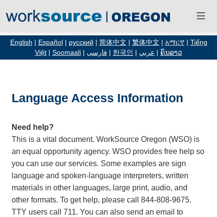
English
|
Español
|
русский
|
简体中文
|
繁体中文
|
አማርኛ
|
Tiếng
Việt
|
Soomaali
|
فارسی
|
한국인
|
عربي
|
ຄົນລາວ
Language Access Information
Need help?
This is a vital document. WorkSource Oregon (WSO) is
an equal opportunity agency. WSO provides free help so
you can use our services. Some examples are sign
language and spoken-language interpreters, written
materials in other languages, large print, audio, and
other formats. To get help, please call 844-808-9675.
TTY users call 711. You can also send an email to