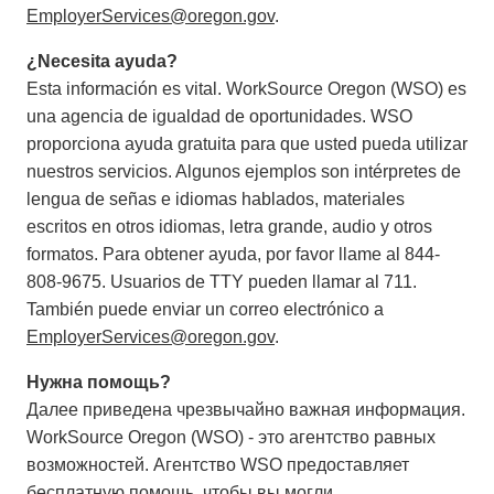
EmployerServices@oregon.gov
.
¿Necesita ayuda?
Esta información es vital. WorkSource Oregon (WSO) es
una agencia de igualdad de oportunidades. WSO
proporciona ayuda gratuita para que usted pueda utilizar
nuestros servicios. Algunos ejemplos son intérpretes de
lengua de señas e idiomas hablados, materiales
escritos en otros idiomas, letra grande, audio y otros
formatos. Para obtener ayuda, por favor llame al 844-
808-9675. Usuarios de TTY pueden llamar al 711.
También puede enviar un correo electrónico a
EmployerServices@oregon.gov
.
Нужна помощь?
Далее приведена чрезвычайно важная информация.
WorkSource Oregon (WSO) - это агентство равных
возможностей. Агентство WSO предоставляет
бесплатную помощь, чтобы вы могли