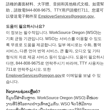
語種的書面材料、大字體、音頻和其他格式文檔。如需幫
助，請致電844-808-9675。TTY用戶請撥打711。您還可
以發送電子郵件至
EmployerServices@oregon.gov
。
도움이 필요하시나요?
이 정보는 필수적입니다. WorkSource Oregon (WSO)는
기회 균등 기관입니다. WSO는 서비스를 이용할 수 있도
록 무료로 도움을 제공합니다. 일부 예시로는 수화, 통역
서비스, 다른 언어 번역 서비스, 큰 활자, 오디오 및 기타
형식의 자료 제공 서비스 등이 있습니다. 도움이 필요하시
다면, 844-808-9675로 연락주시기 바라며, TTY 사용자는
711로 연락주십시오. 또한
EmployerServices@oregon.gov
로 이메일을 보낼 수 있
습니다.
ຕ້ອງການຊ່ວຍເຫຼືອບໍ?
ຂໍ້ມູນນີ້ສຳຄັນຫຼາຍ. WorkSource Oregon (WSO) ຄືໜ່ວຍ
ງານທີ່ໃຫ້ໂອກາດຢ່າງເທົ່າທຽມກັນ. WSO ຈັດໃຫ້ມີການ