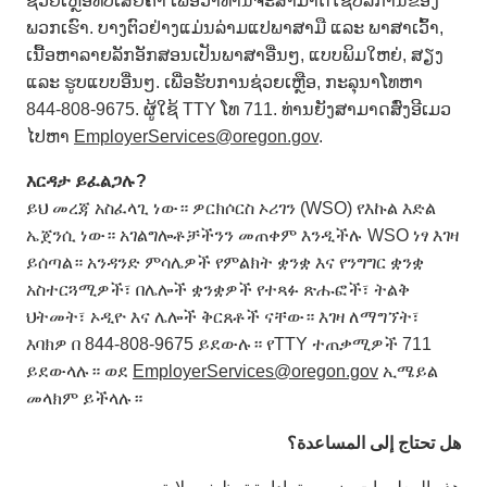
ຊ່ວຍເຫຼືອທີ່ບໍ່ເສຍຄ່າ ເພື່ອວ່າທ່ານຈະສາມາດໃຊ້ບໍລິການຂອງ
ພວກເຮົາ. ບາງຕົວຢ່າງແມ່ນລ່າມແປພາສາມື ແລະ ພາສາເວົ້າ,
ເນື້ອຫາລາຍລັກອັກສອນເປັນພາສາອື່ນໆ, ແບບພິມໃຫຍ່, ສຽງ
ແລະ ຮູບແບບອື່ນໆ. ເພື່ອຮັບການຊ່ວຍເຫຼືອ, ກະລຸນາໂທຫາ
844-808-9675. ຜູ້ໃຊ້ TTY ໂທ 711. ທ່ານຍັງສາມາດສົ່ງອີເມວ
ໄປຫາ
EmployerServices@oregon.gov
.
እርዳታ
ይፈልጋሉ
?
ይህ መረጃ አስፈላጊ ነው። ዎርክሶርስ ኦሪገን (WSO) የእኩል እድል
ኤጀንሲ ነው። አገልግሎቶቻችንን መጠቀም እንዲችሉ WSO ነፃ እገዛ
ይሰጣል። አንዳንድ ምሳሌዎች የምልክት ቋንቋ እና የንግግር ቋንቋ
አስተርጓሚዎች፣ በሌሎች ቋንቋዎች የተጻፉ ጽሑፎች፣ ትልቅ
ህትመት፣ ኦዲዮ እና ሌሎች ቅርጸቶች ናቸው። እገዛ ለማግኘት፣
እባክዎ በ 844-808-9675 ይደውሉ። የTTY ተጠቃሚዎች 711
ይደውላሉ። ወደ
EmployerServices@oregon.gov
ኢሜይል
መላክም ይችላሉ።
هل تحتاج إلى المساعدة؟