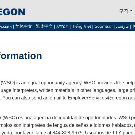
구직
усский
|
简体中文
|
繁体中文
|
አማርኛ
|
Tiếng Việt
|
Soomaali
|
فارسی
|
formation
 (WSO) is an equal opportunity agency. WSO provides free help
e interpreters, written materials in other languages, large prin
. You can also send an email to
EmployerServices@oregon.go
on (WSO) es una agencia de igualdad de oportunidades. WSO pr
emplos son intérpretes de lengua de señas e idiomas hablados, m
 ayuda, por favor llame al 844-808-9675. Usuarios de TTY pued