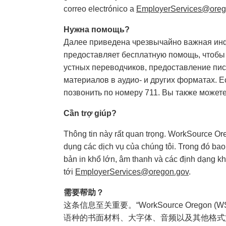
correo electrónico a
EmployerServices@oreg
Нужна помощь?
Далее приведена чрезвычайно важная инф
предоставляет бесплатную помощь, чтобы 
устных переводчиков, предоставление пис
материалов в аудио- и других форматах. Е
позвонить по номеру 711. Вы также может
Cần trợ giúp?
Thông tin này rất quan trọng. WorkSource Or
dụng các dịch vụ của chúng tôi. Trong đó bao
bản in khổ lớn, âm thanh và các định dạng kh
tới
EmployerServices@oregon.gov
.
需要帮助？
这条信息至关重要。“WorkSource Or
语种的书面材料、大字体、音频以及其他格式文档