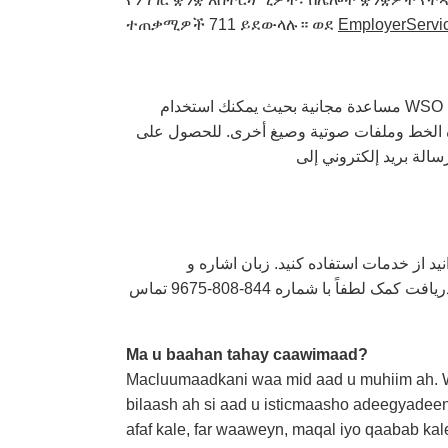
ተጠቃሚዎች 711 ይደውላሉ። ወደ
EmployerServi
هذه المعلومات ضرورية. إدارة توظيف ولاية أوريغون WorkSource Oregon ‏(WSO) هي وكالة تسعى لتكافؤ الفرص. تقدم WSO‎ مساعدة مجانية بحيث يمكنك استخدام
رة الخط وملفات صوتية وصيغ أخرى. للحصول على
اطلاعات ضروری است. (WSO) یک مؤسسه ارائه فرصت برابر است. کمک رایگان WSO  اشاره و
مترجمان شفاهی، مفاد کتبی به سایر زبان ها، چاپ درشت، صوتی و سایر قالب ها مثال های از این کمک ها هستند. برای دریافت کمک لطفاً با شماره 844-808-9675 تماس
Ma u baahan tahay caawimaad?
Macluumaadkani waa mid aad u muhiim ah. 
bilaash ah si aad u isticmaasho adeegyadee
afaf kale, far waaweyn, maqal iyo qaabab k