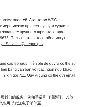
х возможностей. Агентство WSO
имера можно привести услуги сурдо- и
льзованием крупного шрифта, а также
-9675. Пользователи телетайпа могут
yerServices@oregon.gov
.
g cấp trợ giúp miễn phí để quý vị có thể sử
i liệu bằng văn bản với các ngôn ngữ khác,
Y xin gọi 711. Quý vị cũng có thể gửi email
便于您使用我们的服务。例如手语和口语翻译、其他
1。您也可以发送电子邮件至