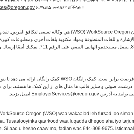
ces@oregon.gov
ኢሜይል መላክም ይችላሉ።
 الإشارة واللغات المنطوقة ومواد مكتوبة بلغات أخرى ومطبوعات كبي
کمک رایگان ارائه می دهد تا بتوانید از خدمات استفاده کنید. زبان
ایمیل بزنید.
EmployerServices@oregon.gov
WorkSource Oregon (WSO) waa wakaalad leh fursad loo siman
na. Tusaalooyinka qaarkood waa luqadda dhegoolaha iyo tarju
ale. Si aad u hesho caawimo, fadlan wac 844-808-9675. Isticm