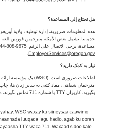
هل تحتاج إلى المساعدة؟
خدماتنا. تشمل بعض الأمثلة مترجمين فوريين للغة
مساعدة، يرجى الاتصال على الرقم ‏ 844-808-9675. يتصل مستخدمو الهاتف النصي على الرقم 711. يمكنك أيضًا إرسال رسالة بريد إلكتروني إلى
.
EmployerServices@oregon.gov
نیاز
به
کمک
دارید؟
بگیرید. کاربران TTY با شماره 711 تماس بگیرند. می توانید به آدرس
 yahay. WSO waxay ku siineysaa caawimo
maannada luuqada lagu hadlo, agab ku qoran
aalayaasha TTY waca 711. Waxaad sidoo kale