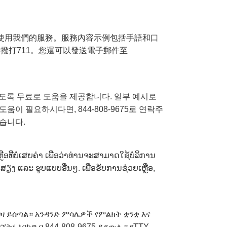
便於您使用我們的服務。服務內容示例包括手語和口
請撥打711。您還可以發送電子郵件至
수 있도록 무료로 도움을 제공합니다. 일부 예시로
도움이 필요하시다면, 844-808-9675로 연락주
있습니다.
ທີ່ບໍ່ເສຍຄ່າ ເພື່ອວ່າທ່ານຈະສາມາດໃຊ້ບໍລິການ
ຽງ ແລະ ຮູບແບບອື່ນໆ. ເພື່ອຮັບການຊ່ວຍເຫຼືອ,
ገዛ ይሰጣል። አንዳንድ ምሳሌዎች የምልክት ቋንቋ እና
፣ እባክዎ በ 844-808-9675 ይደውሉ። የTTY