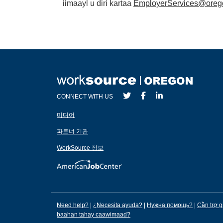
iimaayl u diri kartaa
EmployerServices@oreg
CONNECT WITH US
미디어
파트너 기관
WorkSource 정보
Need help?
|
¿Necesita ayuda?
|
Нужна помощь?
|
Cần trợ g
baahan tahay caawimaad?