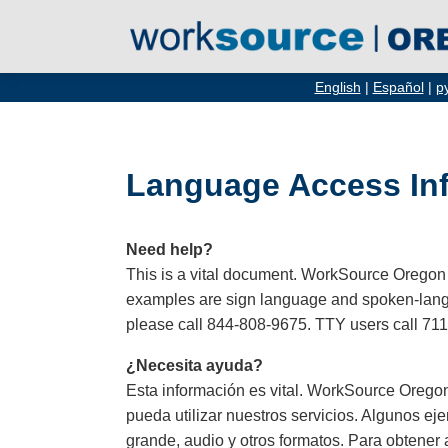
English
|
Español
|
р
Language Access In
Need help?
This is a vital document. WorkSource Oregon
examples are sign language and spoken-languag
please call 844-808-9675. TTY users call 711
¿Necesita ayuda?
Esta información es vital. WorkSource Oreg
pueda utilizar nuestros servicios. Algunos ej
grande, audio y otros formatos. Para obtener