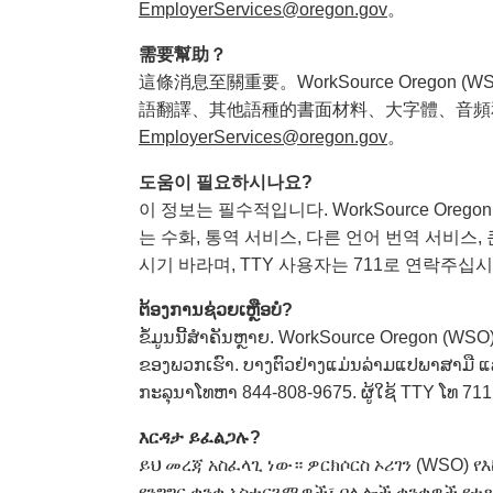
EmployerServices@oregon.gov
。
需要幫助？
這條消息至關重要。WorkSource Ore
語翻譯、其他語種的書面材料、大字體、音頻和其
EmployerServices@oregon.gov
。
도움이 필요하시나요?
이 정보는 필수적입니다. WorkSource Or
는 수화, 통역 서비스, 다른 언어 번역 서비스, 
시기 바라며, TTY 사용자는 711로 연락주십
ຕ້ອງການຊ່ວຍເຫຼືອບໍ?
ຂໍ້ມູນນີ້ສຳຄັນຫຼາຍ. WorkSource Oregon (WSO)
ຂອງພວກເຮົາ. ບາງຕົວຢ່າງແມ່ນລ່າມແປພາສາມື ແລະ
ກະລຸນາໂທຫາ 844-808-9675. ຜູ້ໃຊ້ TTY ໂທ 711
እርዳታ
ይፈልጋሉ
?
ይህ መረጃ አስፈላጊ ነው። ዎርክሶርስ ኦሪገን (WSO) 
የንግግር ቋንቋ አስተርጓሚዎች፣ በሌሎች ቋንቋዎች የተጻ