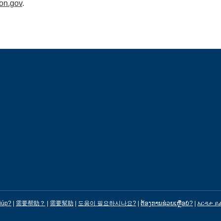
on.gov
.
iúp?
|
需要帮助？
|
需要幫助
|
도움이 필요하시나요?
|
ຕ້ອງການຊ່ວຍເຫຼືອບໍ?
|
እርዳታ ይ