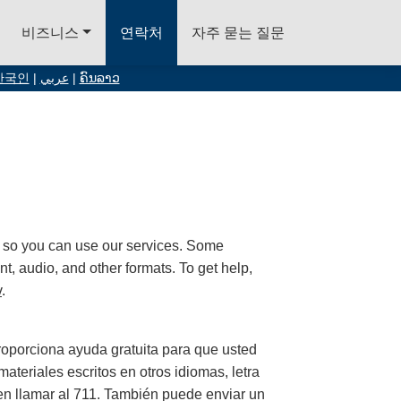
비즈니스
연락처
자주 묻는 질문
한국인
|
عربي
|
ຄົນລາວ
 so you can use our services. Some
t, audio, and other formats. To get help,
v
.
oporciona ayuda gratuita para que usted
ateriales escritos en otros idiomas, letra
en llamar al 711. También puede enviar un