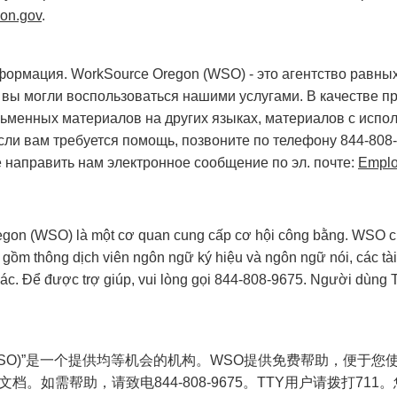
on.gov
.
ормация. WorkSource Oregon (WSO) - это агентство равны
вы могли воспользоваться нашими услугами. В качестве пр
ьменных материалов на других языках, материалов с испо
сли вам требуется помощь, позвоните по телефону 844-808
е направить нам электронное сообщение по эл. почте:
Emplo
egon (WSO) là một cơ quan cung cấp cơ hội công bằng. WSO cun
 gồm thông dịch viên ngôn ngữ ký hiệu và ngôn ngữ nói, các tà
ác. Để được trợ giúp, vui lòng gọi 844-808-9675. Người dùng TT
egon (WSO)”是一个提供均等机会的机构。WSO提供免费帮助，
。如需帮助，请致电844-808-9675。TTY用户请拨打71