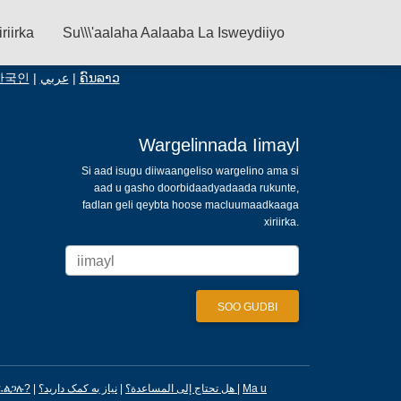
iriirka
Su\\\'aalaha Aalaaba La Isweydiiyo
한국인
|
عربي
|
ຄົນລາວ
Wargelinnada Iimayl
Si aad isugu diiwaangeliso wargelino ama si
aad u gasho doorbidaadyadaada rukunte,
fadlan geli qeybta hoose macluumaadkaaga
xiriirka.
ፈልጋሉ?
|
|
هل تحتاج إلى المساعدة؟
نیاز به کمک دارید؟
|
Ma u