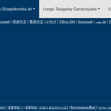
a Shaqodoonka ah
Loogu Talagalay Ganacsiyada
X
усский
|
简体中文
|
繁体中文
|
አማርኛ
|
Tiếng Việt
|
Soomaali
|
فارسی
|
iúp?
|
需要帮助？
|
需要幫助
|
도움이 필요하시나요?
|
ຕ້ອງການຊ່ວຍເຫຼືອບໍ?
|
እርዳታ ይ