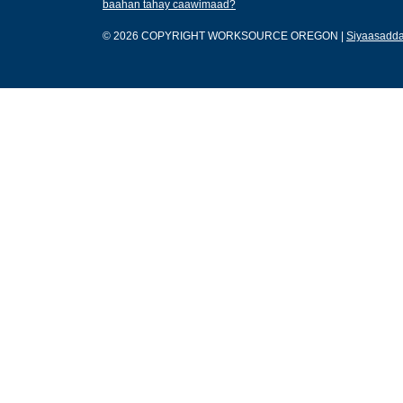
baahan tahay caawimaad?
© 2026 COPYRIGHT WORKSOURCE OREGON
|
Siyaasadda