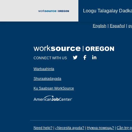
Loogu Talagalay Dadk
English
|
Español
|
р
CONNECT WITH US
Warbaahinta
Shuraakadayada
Ku Saabsan WorkSource
Need help?
|
¿Necesita ayuda?
|
Нужна помощь?
|
Cần trợ g