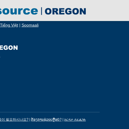
Tiếng Việt
|
Soomaali
S
움이 필요하시나요?
|
ຕ້ອງການຊ່ວຍເຫຼືອບໍ?
|
እርዳታ ይፈልጋሉ?