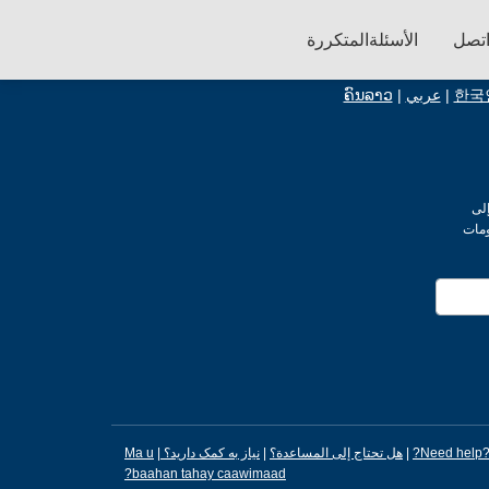
تصل
الأسئلةالمتكررة
한국
|
عربي
|
ຄົນລາວ
لى
ومات
Need help
|
هل تحتاج إلى المساعدة؟
|
نیاز به کمک دارید؟
|
Ma u
baahan tahay caawimaad?