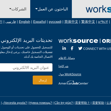
الباحثون عن العمل
الشركات
ا
|
አማርኛ
|
繁体中文
|
简体中文
|
русский
|
Español
|
English
|
فارسی
|
인
تحديثات البريد الإلكتروني
للتسجيل للحصول على تحديثات أو للوصول إ
CONNECT WITH U
تفضيلات التسجيل خاصتك، يرجى إدخال معل
الاتصال الخاصة بك أدناه.
وسائل الإعلام
شركاؤنا
WorkSource حول
?
|
¿Necesita ayuda?
|
Нужна помощь?
|
Cần trợ giúp?
|
需要帮助？
|
需要幫助
|
도