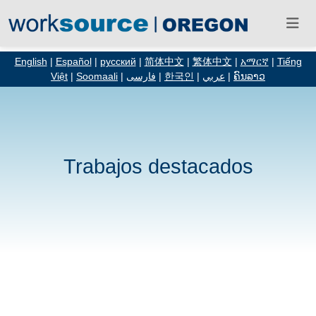
English
|
Español
|
русский
|
简体中文
|
繁体中文
|
አማርኛ
|
Tiếng
Việt
|
Soomaali
|
فارسی
|
한국인
|
عربي
|
ຄົນລາວ
Trabajos destacados