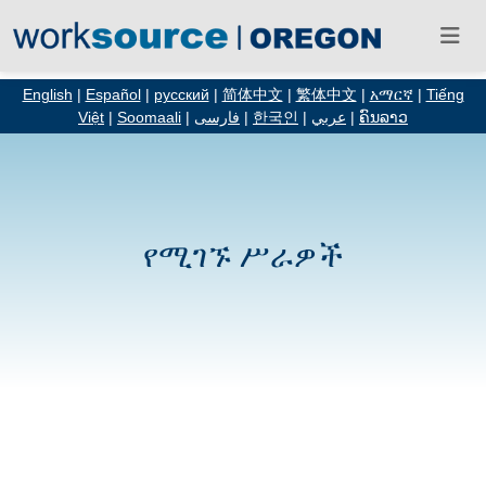
English
|
Español
|
русский
|
简体中文
|
繁体中文
|
አማርኛ
|
Tiếng
Việt
|
Soomaali
|
فارسی
|
한국인
|
عربي
|
ຄົນລາວ
የሚገኙ ሥራዎች