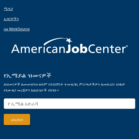
ሚዲያ
አጋሮቻችን
ስለ WorkSource
የኢሜይል ዝመናዎች
ለዝመናዎች ለመመዝገብ ወይም የደንበኝነት ተመዝጋቢ ምርጫዎችዎን ለመድረስ፣ እባክዎ
የእውቂያ መረጃዎን ከዚህ በታች ያስገቡ።