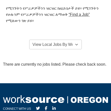
የሚገኙትን የሥራዎቻችንን ዝርዝር ከዚህ በታች ይዩ፡፡ የሚገኙትን
የሁሉንም የሥራዎቻችንን ዝርዝር ለማወቅ
“Find a Job”
የሚለውን ገጽ ይዩ፡፡
There are currently no jobs listed. Please check back soon.
CONNECT WITH US