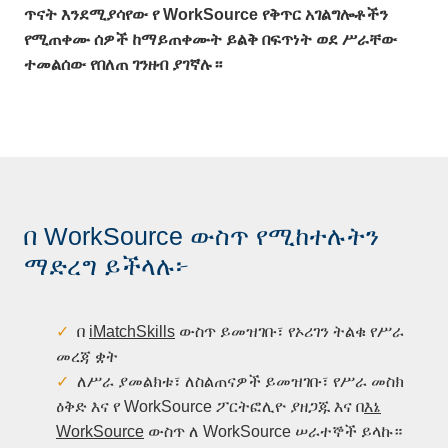
ጥናት
እንደሚያሳየው
የ
WorkSource
የቅጥር
አገልግሎቶችን
የሚጠቀሙ
ሰዎች
ከማይጠቀሙት
ይልቅ
በፍጥነት
ወደ
ሥራቸው
ተመልሰው
የበለጠ
ገንዘብ
ያገኛሉ።
በ WorkSource ውስጥ የሚከተሉትን
ማድረግ ይችላሉ፦
በ
iMatchSkills
ውስጥ ይመዝገቡ፣ የኦሪገን ትልቁ የሥራ
መረጃ ቋት
ለሥራ ያመልክቱ፣ ለስልጠናዎች ይመዝገቡ፣ የሥራ መስክ
ዕቅድ እና የ WorkSource ፖርትፎሊዮ ያዘጋጁ እና በ
እኔ
WorkSource
ውስጥ ለ WorkSource ሠራተኞች ይላኩ።