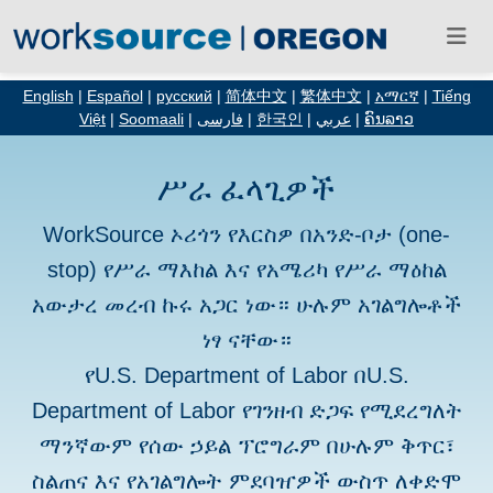
English
|
Español
|
русский
|
简体中文
|
繁体中文
|
አማርኛ
|
Tiếng
Việt
|
Soomaali
|
فارسی
|
한국인
|
عربي
|
ຄົນລາວ
ሥራ ፈላጊዎች
WorkSource ኦሪጎን የእርስዎ በአንድ-ቦታ (one-
stop) የሥራ ማእከል እና የአሜሪካ የሥራ ማዕከል
አውታረ መረብ ኩሩ አጋር ነው። ሁሉም አገልግሎቶች
ነፃ ናቸው።
የU.S. Department of Labor በU.S.
Department of Labor የገንዘብ ድጋፍ የሚደረግለት
ማንኛውም የሰው ኃይል ፕሮግራም በሁሉም ቅጥር፣
ስልጠና እና የአገልግሎት ምደባዠዎች ውስጥ ለቀድሞ