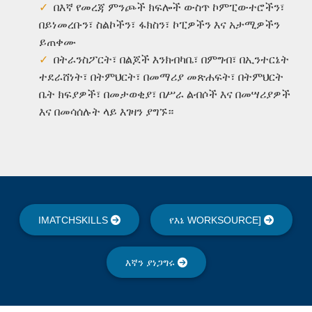
በእኛ የመረጃ ምንጮች ክፍሎች ውስጥ ኮምፒውተሮችን፣
በይነመረቡን፣ ስልኮችን፣ ፋክስን፣ ኮፒዎችን እና አታሚዎችን
ይጠቀሙ
በትራንስፖርት፣ በልጆች እንክብካቤ፣ በምግብ፣ በኢንተርኔት
ተደራሸነት፣ በትምህርት፣ በመማሪያ መጽሐፍት፣ በትምህርት
ቤት ክፍያዎች፣ በመታወቂያ፣ በሥራ ልብሶች እና በመሣሪያዎች
እና በመሳሰሉት ላይ እገዛን ያግኙ።
IMATCHSKILLS
የእኔ WORKSOURCE]
እኛን ያነጋግሩ