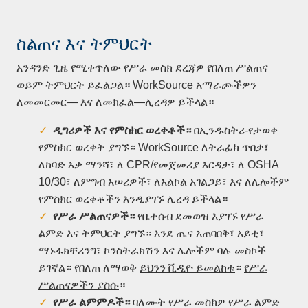
ስልጠና እና ትምህርት
አንዳንድ ጊዜ የሚቀጥለው የሥራ መስክ ደረጃዎ የበለጠ ሥልጠና
ወይም ትምህርት ይፈልጋል። WorkSource አማራጮችዎን
ለመመርመር— እና ለመክፈል—ሊረዳዎ ይችላል።
ዲግሪዎች
እና
የምስክር
ወረቀቶች።
በኢንዱስትሪ-የታወቀ
የምስክር ወረቀት ያግኙ። WorkSource ለትራፊክ ጥበቃ፣
ለከባድ እቃ ማንሻ፣ ለ CPR/የመጀመሪያ እርዳታ፣ ለ OSHA
10/30፣ ለምግብ አሠሪዎች፣ ለአልኮል አገልጋይ፣ እና ለሌሎችም
የምስክር ወረቀቶችን እንዲያገኙ ሊረዳ ይችላል።
የሥራ
ሥልጠናዎች።
የቤተሰብ ደመወዝ እያገኙ የሥራ
ልምድ እና ትምህርት ያግኙ። እንደ ጤና አጠባበቅ፣ አይቲ፣
ማኑፋክቸሪንግ፣ ኮንስትራክሽን እና ሌሎችም ባሉ መስኮች
ይገኛል። የበለጠ ለማወቅ
ይህንን ቪዲዮ ይመልከቱ
።
የሥራ
ሥልጠናዎችን ያስሱ
።
የሥራ
ልምምዶች።
ባለሙት የሥራ መስክዎ የሥራ ልምድ