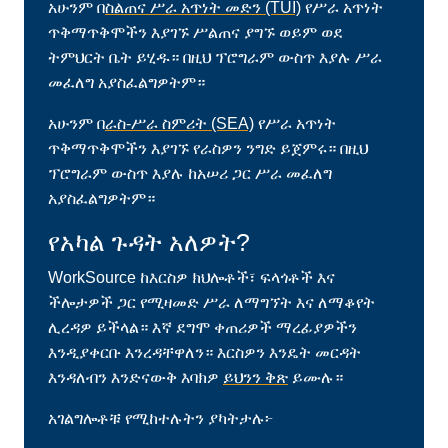
አሁንም በ
ስልጠና ሥራ አጥነት መድን (TUI)
የሥራ አጥነት
ጥቅማጥቅሞችን እያገኙ ሥልጠና ያግኙ ወይም ወደ
ትምህርት ቤት ይሂዱ። በዚህ ፕሮግራም ውስጥ እያሉ ሥራ
መፈለግ አያስፈልግዎትም።
አሁንም በ
ራስ-ሥራ ስምሪት (SEA)
የሥራ አጥነት
ጥቅማጥቅሞችን እያገኙ የራስዎን ንግድ ይጀምሩ። በዚህ
ፕሮግራም ውስጥ እያሉ ከአሠሪ ጋር ሥራ መፈለግ
አያስፈልግዎትም።
የአካል ጉዳት አለዎት?
WorkSource ከእርስዎ ክህሎቶች፣ ፍላጎቶች እና
ችሎታዎች ጋር የሚዛመድ ሥራ ለማግኘት እና ለማቆየት
ሊረዳዎ ይችላል። እኛ ደግሞ ቀጠሪዎች ማረፊያዎችን
እንዲያቀርቡ እንረዳቸዋለን። እርስዎን እንዴት መርዳት
እንዳለብን እንድናውቅ እባክዎ
ይህንን ቅጽ
ይሙሉ።
አገልግሎቶቹ የሚከተሉትን ያካትታሉ፦