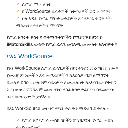
ለሥራ ማመልከት
በ WorkSource ሰራተኞች ከቀጣሪዎች ጋር መገናኘት
ስለ አዲስ የሥራ ማስታወቂያዎች እና የሥራ ትርዒቶች
ማስጠንቀቂያዎችን ማግኘት
የሥራ
አጥነት
ዋስትና
ጥቅማጥቅሞችን
የሚያገኙ
ከሆነ፣
በ
iMatchSkills
ውስጥ
የሥራ
ፈላጊ
መገለጫ
መሙላት
አለብዎት።
የእኔ WorkSource
የእኔ WorkSource ለሥራ ፈላጊዎች በይነተገናኝ ድረ-ጣቢያ ነው።
የመረጃ ምንጮችን እና መሣሪያዎችን ለእርስዎ ብቻ ለማግኘት
በመለያ ይግቡ። ሁሉንም ባህሪዎች ለመመልከት ለአካባቢው የቅጥር
እና ስልጠና ፕሮግራም መመዝገብ ያስፈልግዎታል፣ ግን ሳይመዘገቡ
ብዙ መሣሪያዎች ያገኛሉ።
በእኔ WorkSource ውስጥ፣ የሚከተሉትን ማድረግ ይችላሉ፦
የሥራ እና የሥራ መስክ ግቦችን በማዘጋጀት የሥራ መስክ
ዕቅድ መፍጠር