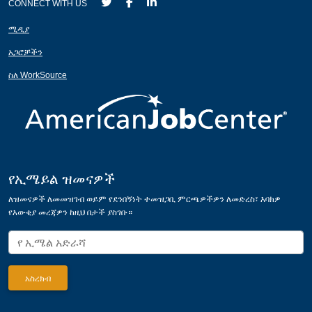
CONNECT WITH US
ሚዲያ
አጋሮቻችን
ስለ WorkSource
የኢሜይል ዝመናዎች
ለዝመናዎች ለመመዝገብ ወይም የደንበኝነት ተመዝጋቢ ምርጫዎችዎን ለመድረስ፣ እባክዎ
የእውቂያ መረጃዎን ከዚህ በታች ያስገቡ።