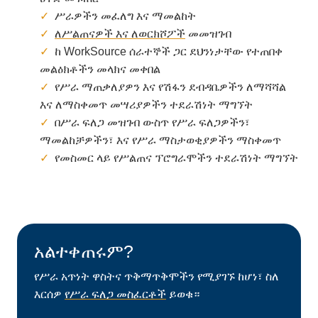
ሥራዎችን መፈለግ እና ማመልከት
ለሥልጠናዎች እና ለወርክሾፖች
መመዝገብ
ከ WorkSource ሰራተኞች ጋር ደህንነታቸው የተጠበቀ
መልዕክቶችን መላክና መቀበል
የሥራ ማጠቃለያዎን እና የሽፋን ደብዳቤዎችን ለማሻሻል
እና ለማስቀመጥ መሣሪያዎችን ተደራሽነት ማግኘት
በሥራ ፍለጋ መዝገብ ውስጥ የሥራ ፍለጋዎችን፣
ማመልከቻዎችን፣ እና የሥራ ማስታወቂያዎችን ማስቀመጥ
የመስመር ላይ የሥልጠና ፕሮግራሞችን ተደራሽነት ማግኘት
አልተቀጠሩም?
የሥራ አጥነት ዋስትና ጥቅማጥቅሞችን የሚያገኙ ከሆነ፣ ስለ
እርሰዎ
የሥራ ፍለጋ መስፈርቶች
ይወቁ።