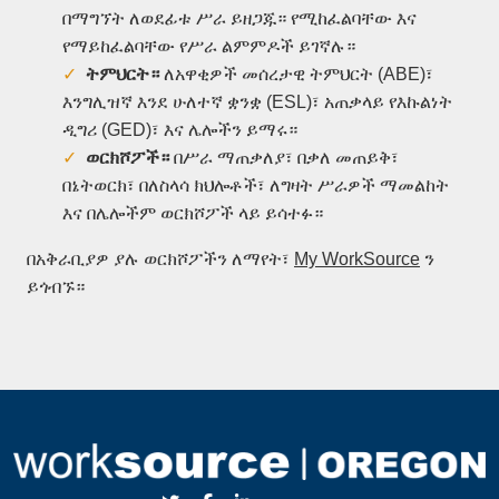
በማግኘት ለወደፊቱ ሥራ ይዘጋጁ። የሚከፈልባቸው እና
የማይከፈልባቸው የሥራ ልምምዶች ይገኛሉ።
ትምህርት።
ለአዋቂዎች መሰረታዊ ትምህርት (ABE)፣
እንግሊዝኛ እንደ ሁለተኛ ቋንቋ (ESL)፣ አጠቃላይ የእኩልነት
ዲግሪ (GED)፣ እና ሌሎችን ይማሩ።
ወርክሾፖች።
በሥራ ማጠቃለያ፣ በቃለ መጠይቅ፣
በኔትወርክ፣ በለስላሳ ክህሎቶች፣ ለግዛት ሥራዎች ማመልከት
እና በሌሎችም ወርክሾፖች ላይ ይሳተፉ።
በአቅራቢያዎ ያሉ ወርክሾፖችን ለማየት፣
My WorkSource
ን
ይጎብኙ።