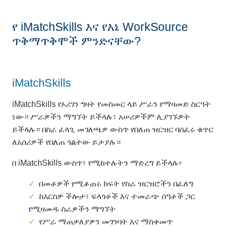
የ iMatchSkills እና የእኔ WorkSource
ጥቅማጥቅሞች ምንድናቸው?
iMatchSkills
iMatchSkills የኦሪገን ግዛት የመስመር ላይ ሥራን የማዛመድ ስርዓት
ነው። ሥራዎችን ማግኘት ይችላሉ፣ አሠሪዎችም ሊያገኙዎት
ይችላሉ። በስራ ፈላጊ መገለጫዎ ውስጥ የበለጠ ዝርዝር ባሰፈሩ ቁጥር
ለአሰሪዎች የበለጠ ጎልተው ይታያሉ።
በ iMatchSkills ውስጥ፣ የሚከተሉትን ማድረግ ይችላሉ፦
በመቶዎች የሚቆጠሩ ክፍት የስራ ዝርዝሮችን በፈለግ
ከእርስዎ ችሎታ፣ ፍላጎቶች እና ተመራጭ ሰዓቶች ጋር
የሚዛመዱ ስራዎችን ማግኘት
የሥራ ማጠቃለያዎን መገንባት እና ማስቀመጥ