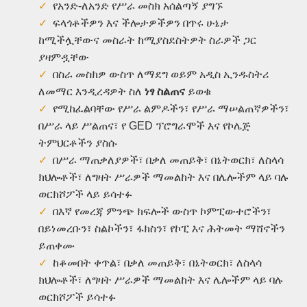
የአንድ-ለአንድ የሥራ መስክ አሰልጣኝ ያግኙ
ፍላጎቶችዎን እና ችሎታዎችዎን በጥሩ ሁኔታ
ከሚችሏቸውና መስራት ከሚያስደስትዎት ስራዎች ጋር
ያዛምዷቸው
በስራ መስክዎ ውስጥ ለማደግ ወይም አዲስ ኢንዱስትሪ
ለመማር እንዲረዳዎት ስለ
ነፃ
ስልጠና
ይወቁ
የሚከፈልባቸው የሥራ ልምዶችን፣ የሥራ ማሠልጠኛዎችን፣
በሥራ ላይ ሥልጠና፣ የ GED ፕሮግራሞች እና የኮሌጅ
ትምህርቶችን ያስሱ
በሥራ ማጠቃለያዎች፣ በቃለ መጠይቅ፣ በኔትወርክ፣ ለስላሳ
ክህሎቶች፣ ለግዛት ሥራዎች ማመልከት እና በሌሎችም ላይ ባሉ
ወርክሾፖች ላይ ይሳተፉ
በእኛ የመረጃ ምንጭ ክፍሎች ውስጥ ኮምፒውተሮችን፣
በይነመረቡን፣ ስልኮችን፣ ፋክስን፣ የኮፒ እና ሕትመት ማሸኖችን
ይጠቀሙ
ከቆመበት ቀጥል፣ በቃለ መጠይቅ፣ በኔትወርክ፣ ለስላሳ
ክህሎቶች፣ ለግዛት ሥራዎች ማመልከት እና ሌሎችም ላይ ባሉ
ወርክሾፖች ይሳተፉ