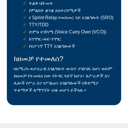
ትልቅ ህትመት
የምልክት ቋንቋ አስተርጓሚዎች
የ Sprint Relay የመስመር ላይ አገልግሎት (SRO)
TTY/TDD
ድምፅ ተሸካሚ (Voice Carry Over (VCO))
ከንግግር-ወደ-ንግግር
የስፓንኛ TTY አገልግሎቶች
ከዘመቻ የተመለሰ?
በአሜሪካ ወታደራዊ አገልግሎት ውስጥ ያገለገሉ ከሆነ ወይም
ከዘመቻ የተመለሰ ሰው የትዳር ጓደኛ ከሆኑ፣ ለሥራዎች እና
ሌሎች የሥራ እና የሥልጠና አገልግሎቶች በቅድሚያ
ጥቆማዎች ለማግኘት ብቁ መሆን ይችላሉ።