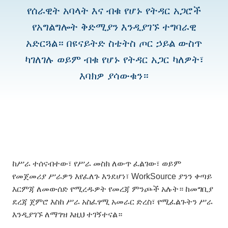
የሰራዊት አባላት እና ብቁ የሆኑ የትዳር አጋሮች
የአግልግሎት ቅድሚያን እንዲያገኙ ተግባራዊ
አድርጓል። በዩናይትድ ስቴትስ ጦር ኃይል ውስጥ
ካገለገሉ ወይም ብቁ የሆኑ የትዳር አጋር ካለዎት፣
እባክዎ ያሳውቁን።
ከሥራ ተሰናብተው፣ የሥራ መስክ ለውጥ ፈልገው፣ ወይም
የመጀመሪያ ሥራዎን እየፈለጉ እንደሆነ፣ WorkSource ያንን ቀጣይ
እርምጃ ለመውሰድ የሚረዱዎት የመረጃ ምንጮች አሉት። ከመግቢያ
ደረጃ ጀምሮ እስከ ሥራ አስፈፃሚ አመራር ድረስ፣ የሚፈልጉትን ሥራ
እንዲያገኙ ለማገዝ እዚህ ተገኝተናል።